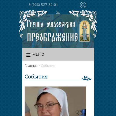
8 (926) 527-32-01
МЕНЮ
Главная
>
События
События