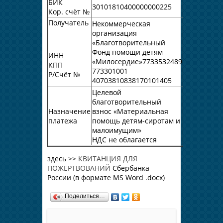
БИК
30101810400000000225
Кор. счёт №
Получатель
Некоммерческая
организация
«Благотворительный
Фонд помощи детям
ИНН
«Милосердие»7733532489
КПП
773301001
Р/Счёт №
40703810838170101405
Целевой
благотворительный
Назначение
взнос «Материальная
платежа
помощь детям-сиротам и
малоимущим»
НДС не облагается
здесь >>
КВИТАНЦИЯ ДЛЯ
ПОЖЕРТВОВАНИЙ
Сбербанка
России (в формате MS Word .docx)
Поделиться…