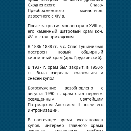
Сходненского Спасо-
Преображенского монастыря,
известного с XIV в.
После закрытия монастыря в XVIII в.,
его каменный шатровый храм кон.
XVI в. стал приходским.
В 1886-1888 гг. в с. Спас-Тушине был
построен новый обширный
кирпичный храм (арх. Грудзинский).
В 1937 г. храм был закрыт, в 1950-х
гг. была взорвана колокольня и
снесен купол.
Богослужение возобновлено с
августа 1990 г.; храм стал первым,
освященным Святейшим
Патриархом Алексием II после его
интронизации.
В настоящее время восстановлен
купол, интерьер главного храма
украшен мозаиками (работы