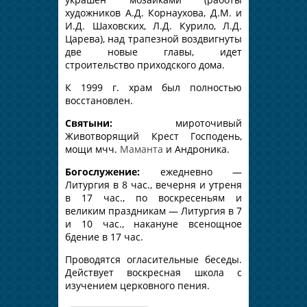
художников А.Д. Корнаухова, Д.М. и
И.Д. Шаховских, Л.Д. Курило, Л.Д.
Царева), над трапезной воздвигнуты
две новые главы, идет
строительство приходского дома.
К 1999 г. храм был полностью
восстановлен.
Святыни:
мироточивый
Животворящий Крест Господень,
мощи мчч.
Маманта
и Андроника.
Богослужение:
ежедневно —
Литургия в 8 час., вечерня и утреня
в 17 час., по воскресеньям и
великим праздникам — Литургия в 7
и 10 час., накануне всенощное
бдение в 17 час.
Проводятся огласительные беседы.
Действует воскресная школа с
изучением церковного пения.