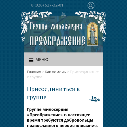
8 (926) 527-32-01
МЕНЮ
Главная
>
Как помочь
>
Присоединиться
к группе
Присоединиться к
группе
Группе милосердия
«Преображение» в настоящее
время требуются добровольцы
православного вероисповедания,