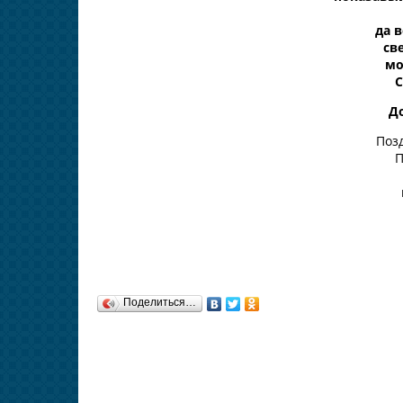
да 
св
мо
С
До
Поз
П
Поделиться…