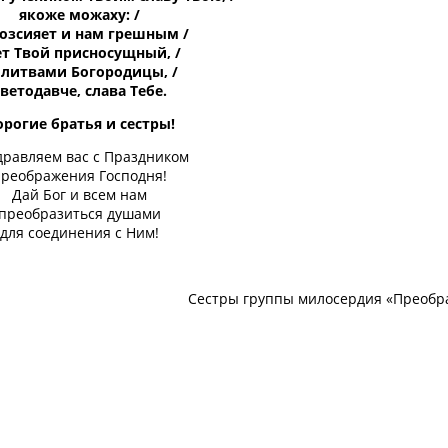
якоже можаху: /
возсияет и нам грешным /
ет Твой присносущный, /
литвами Богородицы, /
ветодавче, слава Тебе.
рогие братья и сестры!
дравляем вас с Праздником
реображения Господня!
Дай Бог и всем нам
преобразиться душами
для соединения с Ним!
Сестры группы милосердия «Преобр