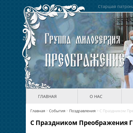
Старшая патрона
ГЛАВНАЯ
О НАС
Главная
>
События
>
Поздравления
>
С Праздником Пр
С Праздником Преображения Г