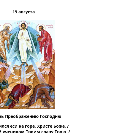
19 августа
рь Преображению Господню
лся еси на горе, Христе Боже, /
 учеником Твоим славу Твою, /