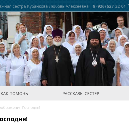
жная сестра Кубанкова Любовь Алексеевна
8 (926) 527-32-01
КАК ПОМОЧЬ
РАССКАЗЫ СЕСТЕР
еображения Господня!
осподня!