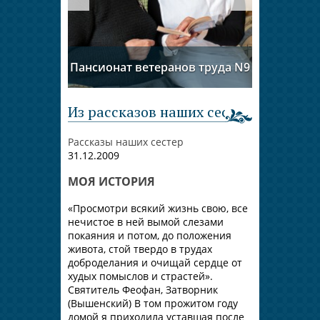
Тушинска
Пансионат ветеранов труда N9
Из рассказов наших сестер
Рассказы наших сестер
31.12.2009
МОЯ ИСТОРИЯ
«Просмотри всякий жизнь свою, все
нечистое в ней вымой слезами
покаяния и потом, до положения
живота, стой твердо в трудах
доброделания и очищай сердце от
худых помыслов и страстей».
Святитель Феофан, Затворник
(Вышенский) В том прожитом году
домой я приходила уставшая после