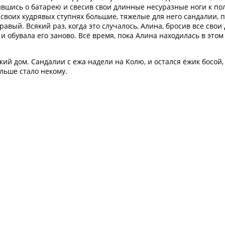
ившись о батарею и свесив свои длинные несуразные ноги к пол
своих кудрявых ступнях большие, тяжелые для него сандалии, 
авый. Всякий раз, когда это случалось, Алина, бросив все свои 
 обувала его заново. Всё время, пока Алина находилась в этом 
ский дом. Сандалии с ежа надели на Колю, и остался ёжик босой
льше стало некому.