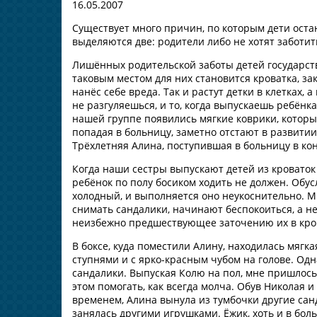
16.05.2007
Существует много причин, по которым дети оста
выделяются две: родители либо не хотят заботить
Лишённых родительской заботы детей государств
таковым местом для них становится кроватка, за
нанёс себе вреда. Так и растут детки в клетках, 
не разгуляешься, и то, когда выпускаешь ребёнка
нашей группе появились мягкие коврики, которы
попадая в больницу, заметно отстают в развитии
Трёхлетняя Алина, поступившая в больницу в кон
Когда наши сестры выпускают детей из кроваток г
ребёнок по полу босиком ходить не должен. Обу
холодный, и выполняется оно неукоснительно. Мн
снимать сандалики, начинают беспокоиться, а 
неизбежно предшествующее заточению их в кров
В боксе, куда поместили Алину, находилась мяг
ступнями и с ярко-красным чубом на голове. Одн
сандалики. Выпуская Колю на пол, мне пришлось 
этом помогать, как всегда молча. Обув Николая и
временем, Алина вынула из тумбочки другие санд
занялась другими игрушками. Ёжик, хоть и в боль