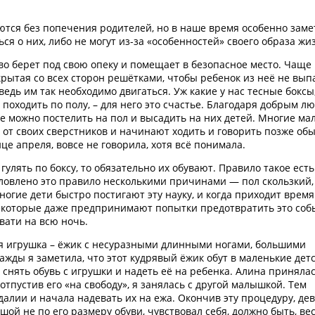
ются без попечения родителей, но в наше время особенно заме
ся о них, либо не могут из-за «особенностей» своего образа жи
о берет под свою опеку и помещает в безопасное место. Чаще 
крытая со всех сторон решётками, чтобы ребенок из неё не вып
а ведь им так необходимо двигаться. Уж какие у нас тесные боксы
 походить по полу, – для него это счастье. Благодаря добрым лю
е можно постелить на пол и высадить на них детей. Многие ма
 от своих сверстников и начинают ходить и говорить позже об
це апреля, вовсе не говорила, хотя всё понимала.
улять по боксу, то обязательно их обувают. Правило такое есть
словлено это правило несколькими причинами — пол скользкий,
огие дети быстро постигают эту науку, и когда приходит время
некоторые даже предпринимают попытки предотвратить это соб
ати на всю ночь.
кая игрушка – ёжик с несуразными длинными ногами, большими
ажды я заметила, что этот кудрявый ёжик обут в маленькие дет
снять обувь с игрушки и надеть её на ребенка. Алина принялас
 отпустив его «на свободу», я занялась с другой малышкой. Тем
алии и начала надевать их на ежа. Окончив эту процедуру, де
шой не по его размеру обуви, чувствовал себя, должно быть, ве