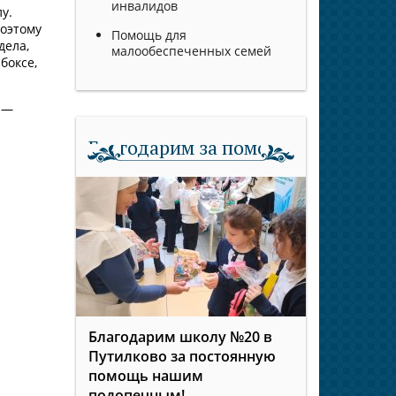
инвалидов
у.
поэтому
Помощь для
дела,
малообеспеченных семей
боксе,
, —
Благодарим за помощь
Благодарим школу №20 в
Путилково за постоянную
помощь нашим
подопечным!