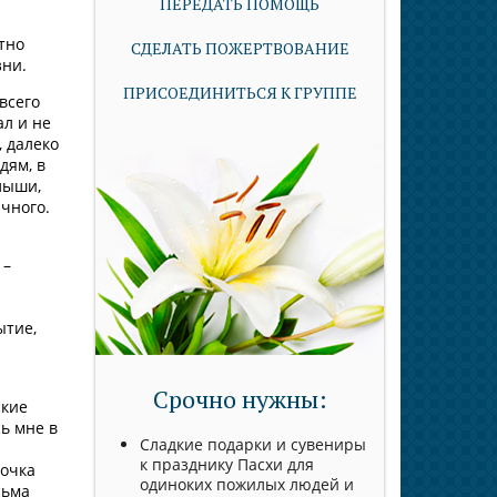
ПЕРЕДАТЬ ПОМОЩЬ
тно
СДЕЛАТЬ ПОЖЕРТВОВАНИЕ
зни.
ПРИСОЕДИНИТЬСЯ К ГРУППЕ
всего
ал и не
, далеко
дям, в
лыши,
ычного.
 –
ытие,
Срочно нужны:
ские
ь мне в
Сладкие подарки и сувениры
к празднику Пасхи для
вочка
одиноких пожилых людей и
сьма