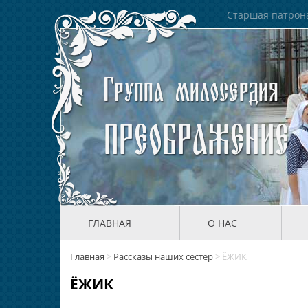
Старшая патрона
ГЛАВНАЯ
О НАС
Главная
>
Рассказы наших сестер
>
ЁЖИК
ЁЖИК