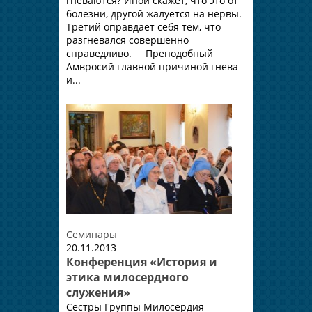
гневаются? Иной скажет, что это от
болезни, другой жалуется на нервы.
Третий оправдает себя тем, что
разгневался совершенно
справедливо. Преподобный
Амвросий главной причиной гнева
и...
Семинары
20.11.2013
Конференция «История и
этика милосердного
служения»
Сестры Группы Милосердия