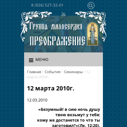
8 (926) 527-32-01
МЕНЮ
Главная
>
События
>
Семинары
>
12
марта 2010г.
12 марта 2010г.
12.03.2010
«Безумный! в сию ночь душу
твою возьмут у тебя;
кому же достанется то что ты
заготовил?»(Лк. 12:20).