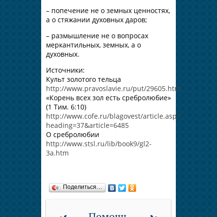
– попечение не о земных ценностях,
а о стяжании духовных даров;
– размышление не о вопросах
меркантильных, земных, а о
духовных.
Источники:
Культ золотого тельца
http://www.pravoslavie.ru/put/29605.htm
«Корень всех зол есть сребролюбие»
(1 Тим. 6:10)
http://www.cofe.ru/blagovest/article.asp?
heading=37&article=6485
О сребролюбии
http://www.stsl.ru/lib/book9/gl2-
3a.htm
Поделиться…
Помощь