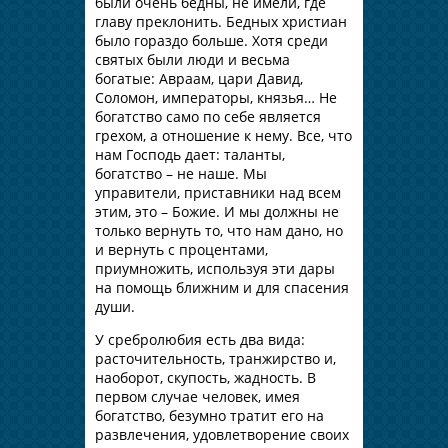
были очень бедны, не имели, где
главу преклонить. Бедных христиан
было гораздо больше. Хотя среди
святых были люди и весьма
богатые: Авраам, цари Давид,
Соломон, императоры, князья… Не
богатство само по себе является
грехом, а отношение к нему. Все, что
нам Господь дает: таланты,
богатство – не наше. Мы
управители, приставники над всем
этим, это – Божие. И мы должны не
только вернуть то, что нам дано, но
и вернуть с процентами,
приумножить, используя эти дары
на помощь ближним и для спасения
души.
У сребролюбия есть два вида:
расточительность, транжирство и,
наоборот, скупость, жадность. В
первом случае человек, имея
богатство, безумно тратит его на
развлечения, удовлетворение своих