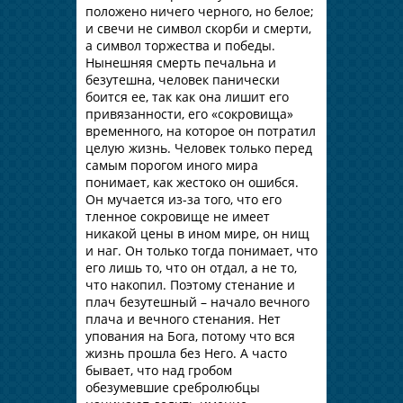
положено ничего черного, но белое;
и свечи не символ скорби и смерти,
а символ торжества и победы.
Нынешняя смерть печальна и
безутешна, человек панически
боится ее, так как она лишит его
привязанности, его «сокровища»
временного, на которое он потратил
целую жизнь. Человек только перед
самым порогом иного мира
понимает, как жестоко он ошибся.
Он мучается из-за того, что его
тленное сокровище не имеет
никакой цены в ином мире, он нищ
и наг. Он только тогда понимает, что
его лишь то, что он отдал, а не то,
что накопил. Поэтому стенание и
плач безутешный – начало вечного
плача и вечного стенания. Нет
упования на Бога, потому что вся
жизнь прошла без Него. А часто
бывает, что над гробом
обезумевшие сребролюбцы