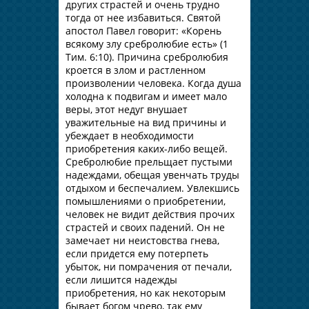
других страстей и очень трудно
тогда от нее избавиться. Святой
апостол Павел говорит: «Корень
всякому злу сребролюбие есть» (1
Тим. 6:10). Причина сребролюбия
кроется в злом и растленном
произволении человека. Когда душа
холодна к подвигам и имеет мало
веры, этот недуг внушает
уважительные на вид причины и
убеждает в необходимости
приобретения каких-либо вещей.
Сребролюбие прельщает пустыми
надеждами, обещая увенчать труды
отдыхом и беспечалием. Увлекшись
помышлениями о приобретении,
человек не видит действия прочих
страстей и своих падений. Он не
замечает ни неистовства гнева,
если придется ему потерпеть
убыток, ни помрачения от печали,
если лишится надежды
приобретения, но как некоторым
бывает богом чрево, так ему