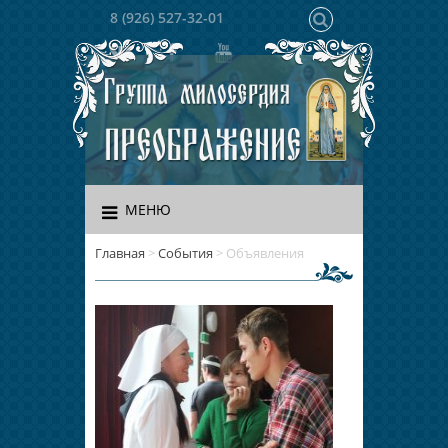
8 (926) 527-32-01
МЕНЮ
Главная
>
События
>
Объявления