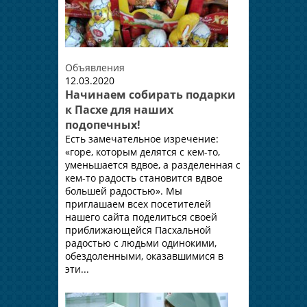
Объявления
12.03.2020
Начинаем собирать подарки
к Пасхе для наших
подопечных!
Есть замечательное изречение:
«горе, которым делятся с кем-то,
уменьшается вдвое, а разделенная с
кем-то радость становится вдвое
большей радостью». Мы
приглашаем всех посетителей
нашего сайта поделиться своей
приближающейся Пасхальной
радостью с людьми одинокими,
обездоленными, оказавшимися в
эти...