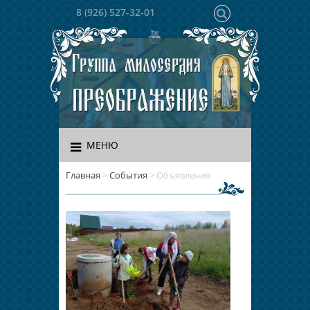
8 (926) 527-32-01
МЕНЮ
Главная
>
События
>
Объявления