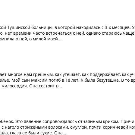
ской Тушинской больницы, в которой находилась с 3-х месяцев. 
ю, нет времени часто встречаться с ней, однако стараюсь чаще
омнила о ней, о милой моей...
вает многое нам грешным, как утешает, как поддерживает, как уч
мье. Мой сын Максим погиб в 18 лет. Я была безутешна. В то в
милосердия. Она состоит в...
ебенок. Это явление сопровождалось отчаянным криком. Причи
 с наголо стрижеными волосами, смуглой, почти коричневой ко
а, глаза ее были сухие. Она...