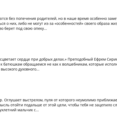
ются без попечения родителей, но в наше время особенно заме
ся о них, либо не могут из-за «особенностей» своего образа жи
 берет под свою опеку...
 расцветает сердце при добрых делах.» Преподобный Ефрем Сири
 к батюшкам обращаемся не как к волшебникам, которые испол
высокого духовного...
ор. Оглушает выстрелом, пуля от которого неумолимо приближае
ысль отойти подальше от этой цели, чтобы тебя не зацепило с
вухлетний мальчик с...