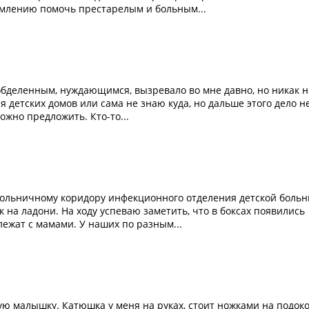
емлению помочь престарелым и больным...
 обделенным, нуждающимся, вызревало во мне давно, но никак н
я детских домов или сама не знаю куда, но дальше этого дело н
ожно предложить. Кто-то...
больничному коридору инфекционного отделения детской больн
ак на ладони. На ходу успеваю заметить, что в боксах появились
ежат с мамами. У наших по разным...
ую малышку. Катюшка у меня на руках, стоит ножками на подок