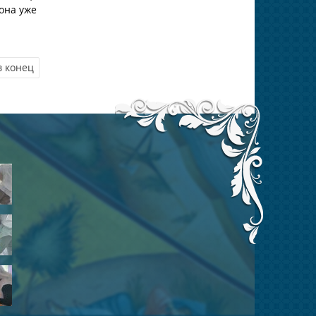
 она уже
в конец