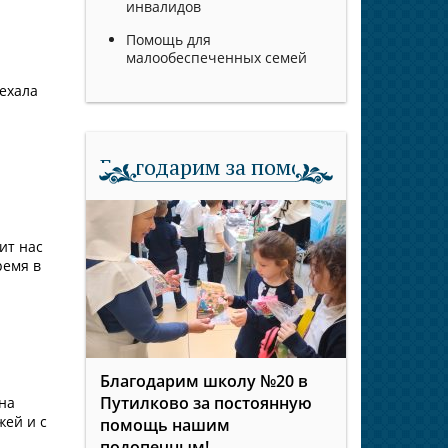
инвалидов
Помощь для
малообеспеченных семей
Уехала
Благодарим за помощь
ит нас
ремя в
Благодарим школу №20 в
Путилково за постоянную
на
жей и с
помощь нашим
подопечным!