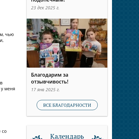
23 дек 2025 г.
м, чью
и,
Благодарим за
отзывчивость!
 в
 у меня
17 янв 2025 г.
ВСЕ БЛАГОДАРНОСТИ
 со
Календарь