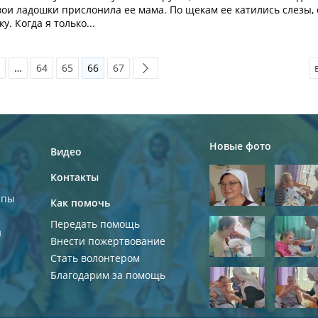
свои ладошки прислонила ее мама. По щекам ее катились слезы,
. Когда я только...
…
64
65
66
67
Новые фото
Видео
Контакты
ппы
Как помочь
Передать помощь
и
Внести пожертвование
Стать волонтером
Благодарим за помощь