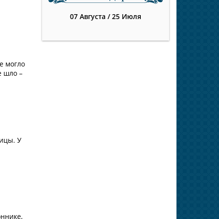
07 Августа
/
25 Июля
е могло
е шло –
ицы. У
оннике,