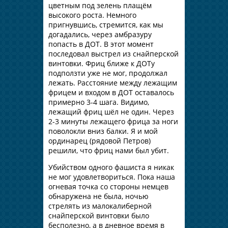
цветным под зелень плащём
высокого роста. Немного
пригнувшись, стремится, как мы
догадались, через амбразуру
попасть в ДОТ. В этот момент
последовал выстрел из снайперской
винтовки. Фриц ближе к ДОТу
подползти уже не мог, продолжал
лежать. Расстояние между лежащим
фрицем и входом в ДОТ оставалось
примерно 3-4 шага. Видимо,
лежащий фриц шёл не один. Через
2-3 минуты лежащего фрица за ноги
поволокли вниз балки. Я и мой
ординарец (рядовой Петров)
решили, что фриц нами был убит.
Убийством одного фашиста я никак
не мог удовлетвориться. Пока наша
огневая точка со стороны немцев
обнаружена не была, ночью
стрелять из малокалиберной
снайперской винтовки было
бесполезно, а в дневное время в