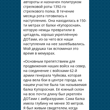
автороты и назначен политруком
стрелковой роты 1392-го
стрелкового полка. В течение
месяца рота готовилась к
наступлению. Она находилась в 150-
ти метрах от балки «Купоросная»,
которую немцы превратили в
цитадель, хорошо укреплённую
ДОТами, из-за чего все наши
наступления на нее захлёбывались.
Мой дедушка так вспоминал это
время в мемуарах.
«Основным препятствием для
продвижения наших войск на север,
на соединение с войсками 62-й
армии генерала Чуйкова, которая
одна вела бои в центре города, на
нашем участке была так называемая
балка Купоросная. Её южный склон
на всю почти длину был укреплён
ДОТами с амбразурами. Сама балка
имела глубину не менее 30 метров.
Я был живым свидетелем, когда