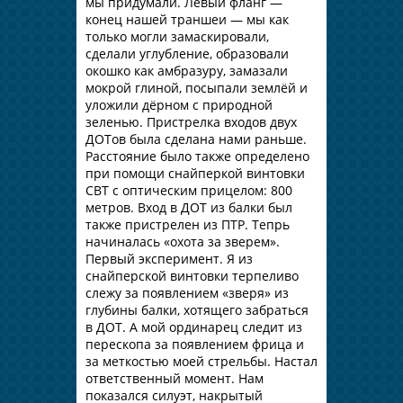
мы придумали. Левый фланг —
конец нашей траншеи — мы как
только могли замаскировали,
сделали углубление, образовали
окошко как амбразуру, замазали
мокрой глиной, посыпали землёй и
уложили дёрном с природной
зеленью. Пристрелка входов двух
ДОТов была сделана нами раньше.
Расстояние было также определено
при помощи снайперкой винтовки
СВТ с оптическим прицелом: 800
метров. Вход в ДОТ из балки был
также пристрелен из ПТР. Тепрь
начиналась «охота за зверем».
Первый эксперимент. Я из
снайперской винтовки терпеливо
слежу за появлением «зверя» из
глубины балки, хотящего забраться
в ДОТ. А мой ординарец следит из
перескопа за появлением фрица и
за меткостью моей стрельбы. Настал
ответственный момент. Нам
показался силуэт, накрытый