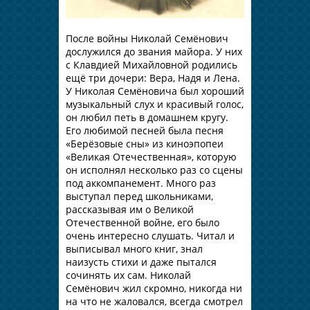
После войны Николай Семёнович
дослужился до звания майора. У них
с Клавдией Михайловной родились
ещё три дочери: Вера, Надя и Лена.
У Николая Семёновича был хороший
музыкальный слух и красивый голос,
он любил петь в домашнем кругу.
Его любимой песней была песня
«Берёзовые сны» из киноэпопеи
«Великая Отечественная», которую
он исполнял несколько раз со сцены
под аккомпанемент. Много раз
выступал перед школьниками,
рассказывая им о Великой
Отечественной войне, его было
очень интересно слушать. Читал и
выписывал много книг, знал
наизусть стихи и даже пытался
сочинять их сам. Николай
Семёнович жил скромно, никогда ни
на что не жаловался, всегда смотрел