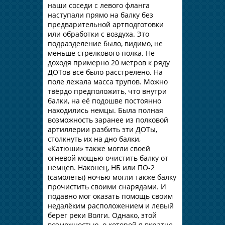
наши соседи с левого фланга
наступали прямо на балку без
предварительной артподготовки
или обработки с воздуха. Это
подразделение было, видимо, не
меньше стрелкового полка. Не
доходя примерно 20 метров к ряду
ДОТов всё было расстрелено. На
поле лежала масса трупов. Можно
твёрдо предположить, что внутри
балки, на её подошве постоянно
находились немцы. Была полная
возможность заранее из полковой
артиллерии разбить эти ДОТы,
столкнуть их на дно балки,
«Катюши» также могли своей
огневой мощью очистить балку от
немцев. Наконец, НБ или ПО-2
(самолёты) ночью могли также балку
прочистить своими снарядами. И
подавно мог оказать помощь своим
недалёким расположением и левый
берег реки Волги. Однако, этой
возможностью, о которой я вкратце