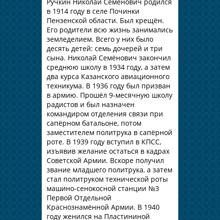
Ручкин Николай Семёнович родился
в 1914 году в селе Починки
Пензенской области. Был крещён.
Его родители всю жизнь занимались
земледелием. Всего у них было
десять детей: семь дочерей и три
сына. Николай Семёнович закончил
среднюю школу в 1934 году, а затем
два курса Казанского авиационного
техникума. В 1936 году был призван
в армию. Прошёл 9-месячную школу
радистов и был назначен
командиром отделения связи при
сапёрном батальоне, потом
заместителем политрука в сапёрной
роте. В 1939 году вступил в КПСС,
изъявив желание остаться в кадрах
Советской Армии. Вскоре получил
звание младшего политрука, а затем
стал политруком технической роты
машино-сенокосной станции №3
Первой Отдельной
Краснознамённой Армии. В 1940
году женился на Пластининой