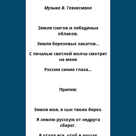
Музыка В. Гевиксмана
Земля снегов и лебединых
облаков,
Земля березовых закатов…
С печалью светлой молча смотрят
на меня
России синие глаза…
Припев:
Земля моя, я сын твоих берез.
Я землю русскую от недруга
сберег.
Я отдал все, чтоб в рощах