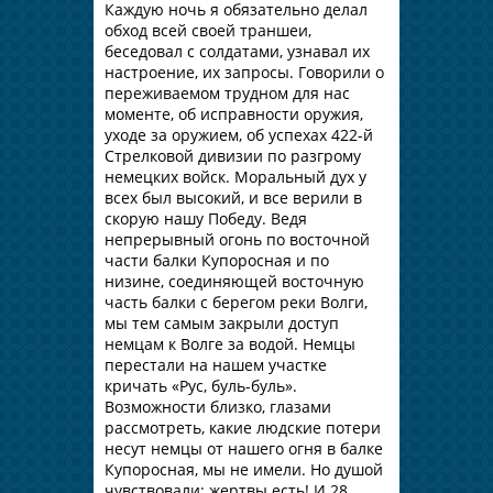
Каждую ночь я обязательно делал
обход всей своей траншеи,
беседовал с солдатами, узнавал их
настроение, их запросы. Говорили о
переживаемом трудном для нас
моменте, об исправности оружия,
уходе за оружием, об успехах 422-й
Стрелковой дивизии по разгрому
немецких войск. Моральный дух у
всех был высокий, и все верили в
скорую нашу Победу. Ведя
непрерывный огонь по восточной
части балки Купоросная и по
низине, соединяющей восточную
часть балки с берегом реки Волги,
мы тем самым закрыли доступ
немцам к Волге за водой. Немцы
перестали на нашем участке
кричать «Рус, буль-буль».
Возможности близко, глазами
рассмотреть, какие людские потери
несут немцы от нашего огня в балке
Купоросная, мы не имели. Но душой
чувствовали: жертвы есть! И 28