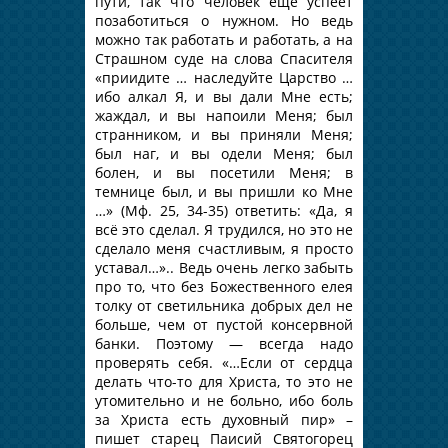
пути, так что человек еще успеет
позаботиться о нужном. Но ведь
можно так работать и работать, а на
Страшном суде на слова Спасителя
«приидите … наследуйте Царство …
ибо алкал Я, и вы дали Мне есть;
жаждал, и вы напоили Меня; был
странником, и вы приняли Меня;
был наг, и вы одели Меня; был
болен, и вы посетили Меня; в
темнице был, и вы пришли ко Мне
…» (Мф. 25, 34-35) ответить: «Да, я
всё это сделал. Я трудился, но это не
сделало меня счастливым, я просто
уставал…».. Ведь очень легко забыть
про то, что без Божественного елея
толку от светильника добрых дел не
больше, чем от пустой консервной
банки. Поэтому — всегда надо
проверять себя. «…Если от сердца
делать что-то для Христа, то это не
утомительно и не больно, ибо боль
за Христа есть духовный пир» –
пишет старец Паисий Святогорец