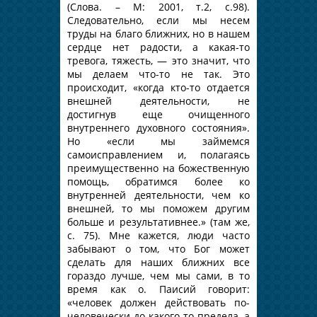
(Слова. – М: 2001, т.2, с.98).
Следовательно, если мы несем
труды на благо ближних, но в нашем
сердце нет радости, а какая-то
тревога, тяжесть, — это значит, что
мы делаем что-то не так. Это
происходит, «когда кто-то отдается
внешней деятельности, не
достигнув еще очищенного
внутреннего духовного состояния».
Но «если мы займемся
самоисправлением и, полагаясь
преимущественно на божественную
помощь, обратимся более ко
внутренней деятельности, чем ко
внешней, то мы поможем другим
больше и результативнее.» (там же,
с. 75). Мне кажется, люди часто
забывают о том, что Бог может
сделать для наших ближних все
гораздо лучше, чем мы сами, в то
время как о. Паисий говорит:
«человек должен действовать по-
человечески до какого-то предела, а