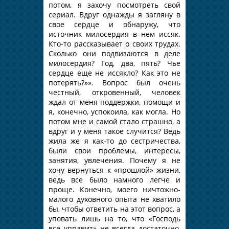
потом, я захочу посмотреть свой
сериал. Вдруг однажды я загляну в
свое сердце и обнаружу, что
источник милосердия в нем иссяк.
Кто-то рассказывает о своих трудах.
Сколько они подвизаются в деле
милосердия? Год, два, пять? Чье
сердце еще не иссякло? Как это не
потерять?»». Вопрос был очень
честный, откровенный, человек
ждал от меня поддержки, помощи и
я, конечно, успокоила, как могла. Но
потом мне и самой стало страшно, а
вдруг и у меня такое случится? Ведь
жила же я как-то до сестричества,
были свои проблемы, интересы,
занятия, увлечения. Почему я не
хочу вернуться к «прошлой» жизни,
ведь все было намного легче и
проще. Конечно, моего ничтожно-
малого духовного опыта не хватило
бы, чтобы ответить на этот вопрос, а
уповать лишь на то, что «Господь
все управит» не всегда достаточно,