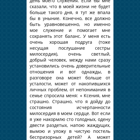
день моего служения. Если бы мне
сказали, что в моей жизни не будет
больше такого дня, я тут же впала
бы в уныние. Конечно, все должно
быть уравновешенно, но именно
мое служение и помогает мне
сохранять этот баланс. У меня есть
очень хорошая подруга (тоже
несущая послушание сестры
милосердия), очень светлый,
добрый человек, между нами сразу
установились очень доверительные
отношения и вот однажды, в
разговоре она может больше от
усталости, может от накопившихся
личных проблем, от непонимания в
семье спросила меня: « Ксения, мне
страшно. Страшно, что я дойду до
состояния исчерпанности
милосердия в моем сердце. Вот если
я уже накормлю сто голодных, одену
двести раздетых, напою жаждущих,
вымою и уложу в чистую постель
беспризорных детей? А может