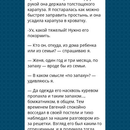
рукой она держала толстощекого
карапуза. Я постаралась как можно
быстрее заправить простынь, и она
усадила карапуза в кроватку.
-Ух, какой тяжелый! Нужно его
покормить.
— Кто он, откуда, из дома ребенка
или из семьи? — спрашиваю я.
— Женя, один год и три месяца, по
запаху — вроде бы из семьи.
— В каком смысле «по запаху»? —
удивляюсь я.
— Да одежда его насквозь куревом
пропахла и таким запахом…,
бомжатником, в общем. Тем
временем Евгений спокойно
восседал в своей постели и тихо
наблюдал за нашим разговором из-
за решетки. Взгляд его был каким-то
отрешенным, и я подумала тогда,