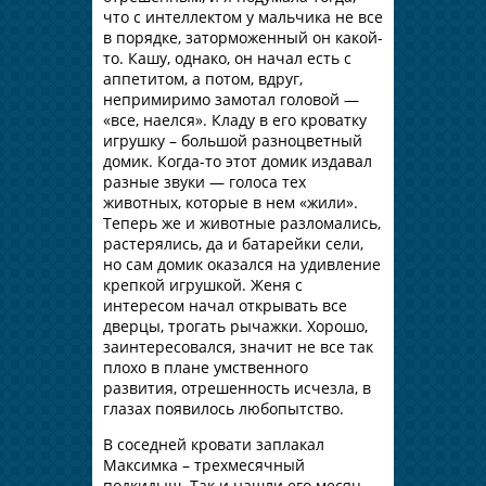
что с интеллектом у мальчика не все
в порядке, заторможенный он какой-
то. Кашу, однако, он начал есть с
аппетитом, а потом, вдруг,
непримиримо замотал головой —
«все, наелся». Кладу в его кроватку
игрушку – большой разноцветный
домик. Когда-то этот домик издавал
разные звуки — голоса тех
животных, которые в нем «жили».
Теперь же и животные разломались,
растерялись, да и батарейки сели,
но сам домик оказался на удивление
крепкой игрушкой. Женя с
интересом начал открывать все
дверцы, трогать рычажки. Хорошо,
заинтересовался, значит не все так
плохо в плане умственного
развития, отрешенность исчезла, в
глазах появилось любопытство.
В соседней кровати заплакал
Максимка – трехмесячный
подкидыш. Так и нашли его месяц