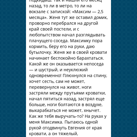
назад, то ли в метро, то ли на
вокзале с запиской: «Максим — 2,5
месяца». Женя тут же оставил домик,
проворно перебрался на другой
край своей постели, и с
любопытством начал разглядывать
плачущего соседа. Максимку пора
кормить, беру его на руки, даю
бутылочку. Женя же в своей кровати
начинает беспокойно барахтаться.
Какой же он оказывается непоседа
— и шустрый, и неуклюжий
одновременно! Плюхнулся на спину,
хочет сесть, сам не может,
перевернулся на живот, ноги
застряли между прутьями кроватки,
начал пятиться назад, застрял еще
больше, ноги болтаются в воздухе,
выкарабкаться не может, хнычет.
Как же тебя выручать-то? На руках у
меня Максимка. Пытаюсь одной
рукой отодвинуть Евгения от края
кровати, а он тяжелый,