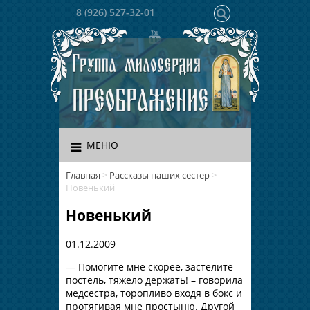
8 (926) 527-32-01
МЕНЮ
Главная
>
Рассказы наших сестер
>
Новенький
Новенький
01.12.2009
— Помогите мне скорее, застелите
постель, тяжело держать! – говорила
медсестра, торопливо входя в бокс и
протягивая мне простыню. Другой