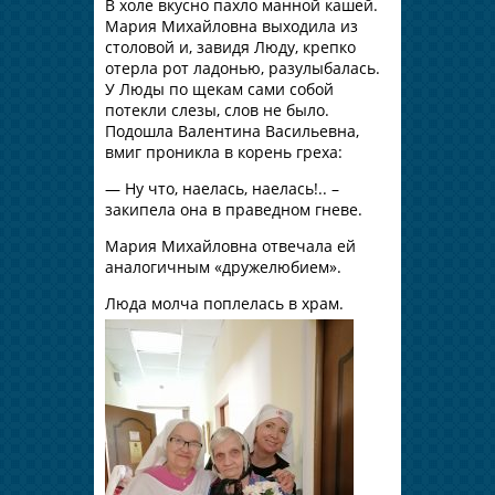
В холе вкусно пахло манной кашей.
Мария Михайловна выходила из
столовой и, завидя Люду, крепко
отерла рот ладонью, разулыбалась.
У Люды по щекам сами собой
потекли слезы, слов не было.
Подошла Валентина Васильевна,
вмиг проникла в корень греха:
— Ну что, наелась, наелась!.. –
закипела она в праведном гневе.
Мария Михайловна отвечала ей
аналогичным «дружелюбием».
Люда молча по
плелась в храм.