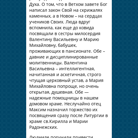
Духа. О том, что в Ветхом завете Бог
написал закон Свой на скрижалях
каменных, а в Новом – на сердцах
учеников Своих. Люда вдруг
вспомнила, как еще до ковида
посвящали в сестры милосердия
Валентину Васильевну и Марию
Михайловну, бабушек,
проживающих в пансионате. Обе –
давние и дисциплинированные
молитвенницы. Валентина
Васильевна – интеллигентная,
начитанная и аскетичная, строго
чтущая церковный устав, а Мария
Михайловна попроще, но очень
открытая, душевная. Обе —
надежные помощницы в нашем
домовом храме. Неслучайно отец
Максим назначил торжество их
посвящения сразу после Литургии в
храме св.Кирилла и Марии
Радонежских.
Людмиле поручили привести