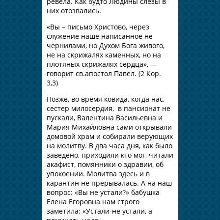
ревела. Как будто Людины слезы в
них отозвались.
«Вы – письмо Христово, через
служение наше написанное не
чернилами, но Духом Бога живого,
не на скрижалях каменных, но на
плотяных скрижалях сердца», —
говорит св.апостол Павел. (2 Кор.
3,3)
Позже, во время ковида, когда нас,
сестер милосердия, в пансионат не
пускали, Валентина Васильевна и
Мария Михайловна сами открывали
домовой храм и собирали верующих
на молитву. В два часа дня, как было
заведено, приходили кто мог, читали
акафист, помянники о здравии, об
упокоении. Молитва здесь и в
карантин не прерывалась. А на наш
вопрос: «Вы не устали?» бабушка
Елена Егоровна нам строго
заметила: «Устали-не устали, а