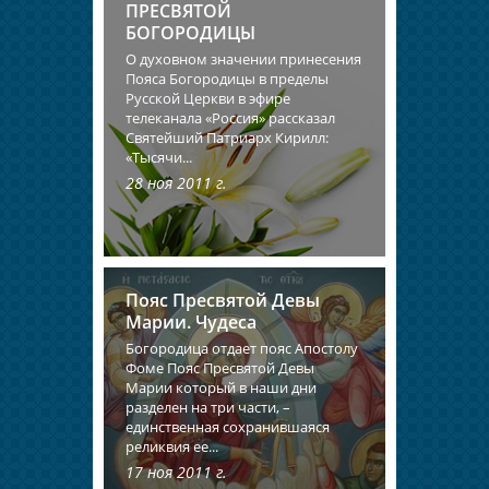
ПРЕСВЯТОЙ
БОГОРОДИЦЫ
О духовном значении принесения
Пояса Богородицы в пределы
Русской Церкви в эфире
телеканала «Россия» рассказал
Святейший Патриарх Кирилл:
«Тысячи...
28 ноя 2011 г.
Пояс Пресвятой Девы
Марии. Чудеса
Богородица отдает пояс Апостолу
Фоме Пояс Пресвятой Девы
Марии который в наши дни
разделен на три части, –
единственная сохранившаяся
реликвия ее...
17 ноя 2011 г.