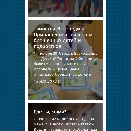
Таинства Исповеди и
Причащения отказных и
брошенных детей и
подростков
14 ноября 2010 года в Воскресенье
— в Детской Тушинской больнице
были совершены таинства и
Исповеди и Причащения
отказных и брошенных детей и...
15 ноя 2010 г.
Где ты, мама?
Стихи Юлии Коробовой Где ты,
мама? Я вчера ошиблась этажом
В здании тридцатой гор.больницы