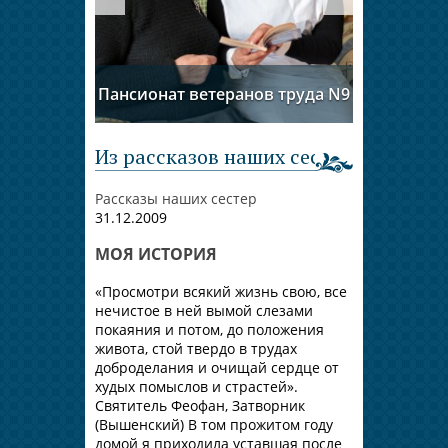
Тушинска
Пансионат ветеранов труда N9
Из рассказов наших сестер
Рассказы наших сестер
31.12.2009
МОЯ ИСТОРИЯ
«Просмотри всякий жизнь свою, все
нечистое в ней вымой слезами
покаяния и потом, до положения
живота, стой твердо в трудах
доброделания и очищай сердце от
худых помыслов и страстей».
Святитель Феофан, Затворник
(Вышенский) В том прожитом году
домой я приходила уставшая после