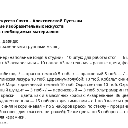
скусств Свято – Алексиевской Пустыни
ие изобразительных искусств
к необходимых материалов:
, Давида;
с выраженными группами мышц.
нер) напольные (сидя в студии) – 10 штук; для работы стоя — 6 
ат А3 акварельная – 10 папок, А3 пастельная – разные цвета, ф
юбиков,- / — красно-темный 5 тюб.- / — оранжевый 5 тюб. — / 
инская лазурь 10 тюб. Церелиум(голубой) 10 тюб. Кобальт син
ый 6 Марс коричневый темный 10 тюб. Охра светлая 10 тюб. Охр
рный шундит — 3 тюб.- / — персиковый — 3 тюб. Ультрамарин 
раски — цвета, как и в масляных красках; Акварельные: 36 цве
удожественная — 15 наборов, для гимназии – с 1 по 9 классы п
я, синяя и коричневая – по 5 наборов красок по стеклу – прозрач
 основе, для классич. ветражей); Те же цвета по 5 наборов — п
для керамики.
сок.