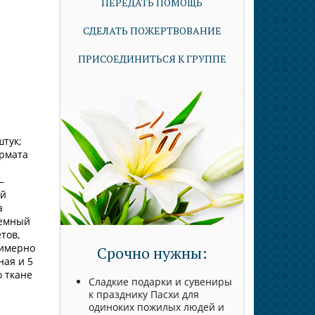
ПЕРЕДАТЬ ПОМОЩЬ
СДЕЛАТЬ ПОЖЕРТВОВАНИЕ
ПРИСОЕДИНИТЬСЯ К ГРУППЕ
штук;
ормата
—
ий
а
темный
тов,
римерно
Срочно нужны:
ная и 5
о ткане
Сладкие подарки и сувениры
к празднику Пасхи для
одиноких пожилых людей и