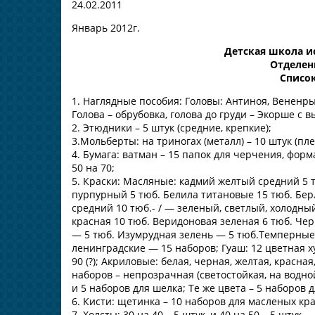
24.02.2011
Январь 2012г.
Детская школа и
Отделен
Списо
1. Наглядные пособия: Головы: Антиноя, Вененры
Голова – обрубовка, голова до груди – Экорше 
2. Этюдники – 5 штук (средние, крепкие);
3.Мольберты: на триногах (металл) – 10 штук (пле
4. Бумага: ватман – 15 папок для черчения, форм
50 на 70;
5. Краски: Масляные: кадмий желтый средний 5 т
пурпурный 5 тюб. Белила титановые 15 тюб. Берл
средний 10 тюб.- / — зеленый, светлый, холодн
красная 10 тюб. Веридоновая зеленая 6 тюб. Че
— 5 тюб. Изумрудная зелень — 5 тюб.Темперные к
ленинградские — 15 наборов; Гуаш: 12 цветная х
90 (?); Акриловые: белая, черная, желтая, красна
наборов – непрозрачная (светостойкая, на водной
и 5 наборов для шелка; Те же цвета – 5 наборов 
6. Кисти: щетинка – 10 наборов для масленых кра
7. Холсты: 30 на 40 – 5 штук, и 40 на 50 – 5 штук.