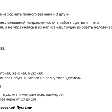
ами) формата полного ватмана – 3 штуки.
фессиональной направленности в работе с детьми — это
ия, и не упражняясь в их написании, трудно рисовать человече
.
85.
тская, женская, мужская)
новая обувь и сапоги на весну типа «дутики»
)
— мужские и женские всех размеров)
размеры от 23 до 29)
сеевской Пустыни