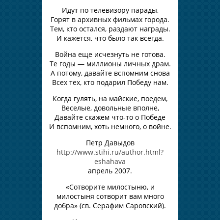
Идут по телевизору парады,
Горят в архивных фильмах города.
Тем, кто остался, раздают награды.
И кажется, что было так всегда.
Война еще исчезнуть не готова.
Те годы — миллионы личных драм.
А потому, давайте вспомним снова
Всех тех, кто подарил Победу нам.
Когда гулять, на майские, поедем,
Веселые, довольные вполне,
Давайте скажем что-то о Победе
И вспомним, хоть немного, о войне.
Петр Давыдов
http://www.stihi.ru/author.html?
eshahava
апрель 2007.
«Сотворите милостыню, и
милостыня сотворит вам много
добра» (св. Серафим Саровский).