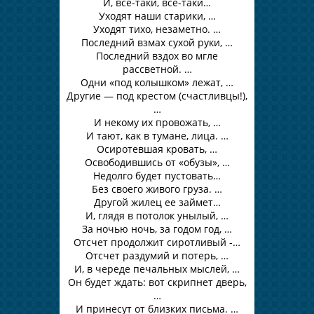
И, все-таки, все-таки…
Уходят наши старики, …
Уходят тихо, незаметно. …
Последний взмах сухой руки, …
Последний вздох во мгле
рассветной. …
Одни «под колышком» лежат, …
Другие — под крестом (счастливцы!),
…
И некому их провожать, …
И тают, как в тумане, лица. …
Осиротевшая кровать, …
Освободившись от «обузы», …
Недолго будет пустовать…
Без своего живого груза. …
Другой жилец ее займет…
И, глядя в потолок унылый, …
За ночью ночь, за годом год, …
Отсчет продолжит сиротливый -…
Отсчет раздумий и потерь, …
И, в череде печальных мыслей, …
Он будет ждать: вот скрипнет дверь,
…
И принесут от близких письма. …