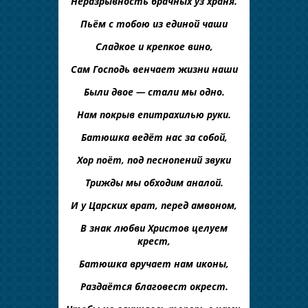
Неразрывность брачных уз храня.
Пьём с тобою из единой чаши
Сладкое и крепкое вино,
Сам Господь венчает жизни наши
Были двое — стали мы одно.
Нам покрыв епитрахилью руки.
Батюшка ведёт нас за собой,
Хор поёт, под песнопений звуки
Трижды мы обходим аналой.
И у Царских врат, перед амвоном,
В знак любви Христов целуем
крест,
Батюшка вручает нам иконы,
Раздаётся благовест окрест.