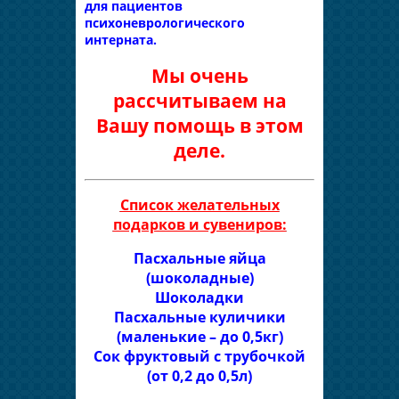
для пациентов
психоневрологического
интерната.
Мы очень
рассчитываем на
Вашу помощь в этом
деле.
Список желательных
подарков и сувениров:
Пасхальные яйца
(шоколадные)
Шоколадки
Пасхальные куличики
(маленькие – до 0,5кг)
Сок фруктовый с трубочкой
(от 0,2 до 0,5л)