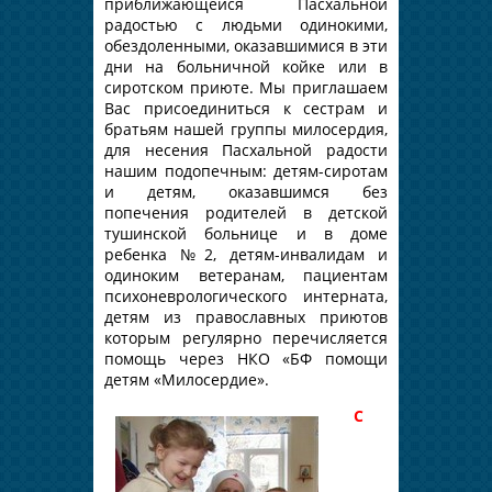
приближающейся Пасхальной
радостью с людьми одинокими,
обездоленными, оказавшимися в эти
дни на больничной койке или в
сиротском приюте. Мы приглашаем
Вас присоединиться к сестрам и
братьям нашей группы милосердия,
для несения Пасхальной радости
нашим подопечным: детям-сиротам
и детям, оказавшимся без
попечения родителей в детской
тушинской больнице и в доме
ребенка №2, детям-инвалидам и
одиноким ветеранам, пациентам
психоневрологического интерната,
детям из православных приютов
которым регулярно перечисляется
помощь через НКО «БФ помощи
детям «Милосердие».
С