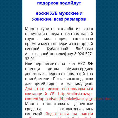
подарков подойдут
носки Х/Б мужские и
женские, всех размеров
Можно купить что-либо из этого
перечня и передать сестрам нашей
группы милосердия, согласовав
время и место передачи со старшей
сестрой Кубанковой Любовью
Алексеевной по телефону 8-926-527-
32-01
Или перечислить на счет НКО БФ
помощи детям «Милосердие»
денежные средства с пометкой «на
приобретение Пасхальных подарков
для детей-сирот и малоимущих».
Для этого можно воспользоваться
квитанцией СБ:
http://milost.ru/wp-
content/uploads/old/bank/kvitanciya_detiam.doc
Можно пожертвовать денежные
средства воспользовавшись
системой
Яндекс-касса на нашем