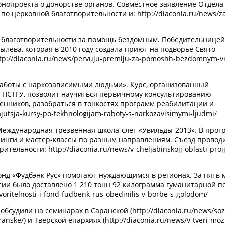
нопроекта о донорстве органов. Совместное заявление Отдела
 церковной благотворительности и: http://diaconia.ru/news/z
 благотворительности за помощь бездомным. Победительницей
лева, которая в 2010 году создала приют на подворье Свято-
p://diaconia.ru/news/pervuju-premiju-za-pomoshh-bezdomnym-vr
работы с наркозависимыми людьми». Курс, организованный
 ПСТГУ, позволит научиться первичному консультированию
енников, разобраться в тонкостях программ реабилитации и
jutsja-kursy-po-tekhnologijam-raboty-s-narkozavisimymi-ljudmi/
 Международная трезвенная школа-слет «Увильды-2013». В прог
нинги и мастер-классы по разным направлениям. Съезд провод
ельности: http://diaconia.ru/news/v-cheljabinskojj-oblasti-projj
онд «Фудбэнк Рус» помогают нуждающимся в регионах. За пять 
сии было доставлено 1 210 тонн 92 килограмма гуманитарной 
tvoritelnosti-i-fond-fudbenk-rus-obedinilis-v-borbe-s-golodom/
судили на семинарах в Саранской (http://diaconia.ru/news/soz
anske/) и Тверской епархиях (http://diaconia.ru/news/v-tveri-moz