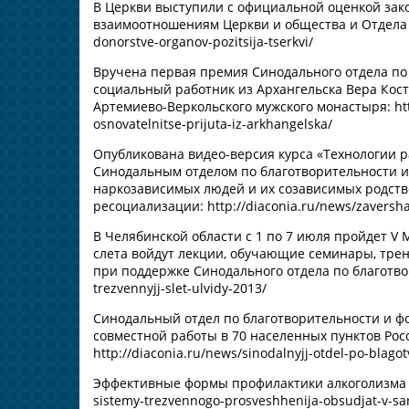
В Церкви выступили с официальной оценкой зако
взаимоотношениям Церкви и общества и Отдела по
donorstve-organov-pozitsija-tserkvi/
Вручена первая премия Синодального отдела по
социальный работник из Архангельска Вера Косты
Артемиево-Веркольского мужского монастыря: htt
osnovatelnitse-prijuta-iz-arkhangelska/
Опубликована видео-версия курса «Технологии 
Синодальным отделом по благотворительности и
наркозависимых людей и их созависимых родств
ресоциализации: http://diaconia.ru/news/zaversha
В Челябинской области с 1 по 7 июля пройдет V
слета войдут лекции, обучающие семинары, тре
при поддержке Синодального отдела по благотворит
trezvennyjj-slet-ulvidy-2013/
Синодальный отдел по благотворительности и ф
совместной работы в 70 населенных пунктов Рос
http://diaconia.ru/news/sinodalnyjj-otdel-po-blago
Эффективные формы профилактики алкоголизма об
sistemy-trezvennogo-prosveshhenija-obsudjat-v-sar