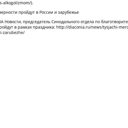
s-alkogolizmom/).
верности пройдут в России и зарубежье
А Новости, председатель Синодального отдела по благотворит
дут в рамках праздника: http://diaconia.ru/news/tysjachi-meropr
i-i-zarubezhe/