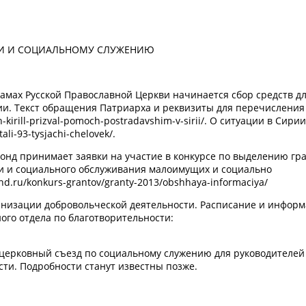
ТИ И СОЦИАЛЬНОМУ СЛУЖЕНИЮ
амах Русской Православной Церкви начинается сбор средств д
ии. Текст обращения Патриарха и реквизиты для перечисления
-kirill-prizval-pomoch-postradavshim-v-sirii/. О ситуации в Сири
tali-93-tysjachi-chelovek/.
нд принимает заявки на участие в конкурсе по выделению гр
и и социального обслуживания малоимущих и социально
.ru/konkurs-grantov/granty-2013/obshhaya-informaciya/
анизации добровольческой деятельности. Расписание и информ
ого отдела по благотворительности:
бщецерковный съезд по социальному служению для руководителей
ти. Подробности станут известны позже.