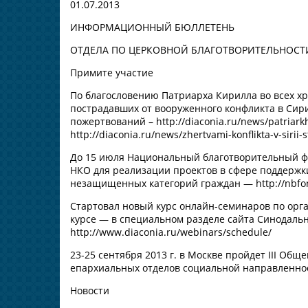
01.07.2013
ИНФОРМАЦИОННЫЙ БЮЛЛЕТЕНЬ
ОТДЕЛА ПО ЦЕРКОВНОЙ БЛАГОТВОРИТЕЛЬНОС
Примите участие
По благословению Патриарха Кирилла во всех хр
пострадавших от вооруженного конфликта в Сир
пожертвований – http://diaconia.ru/news/patriarkh
http://diaconia.ru/news/zhertvami-konflikta-v-sirii-s
До 15 июля Национальный благотворительный фо
НКО для реализации проектов в сфере поддержк
незащищенных категорий граждан — http://nbfond
Стартовал новый курс онлайн-семинаров по орг
курсе — в специальном разделе сайта Синодальн
http://www.diaconia.ru/webinars/schedule/
23-25 сентября 2013 г. в Москве пройдет III О
епархиальных отделов социальной направленнос
Новости