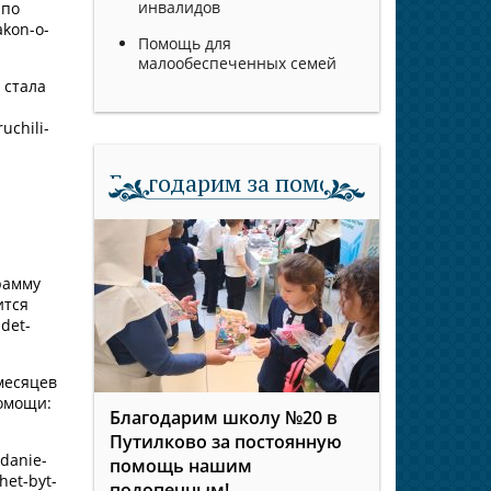
инвалидов
 по
akon-o-
Помощь для
малообеспеченных семей
 стала
uchili-
Благодарим за помощь
рамму
ится
det-
месяцев
помощи:
Благодарим школу №20 в
Путилково за постоянную
danie-
помощь нашим
het-byt-
подопечным!