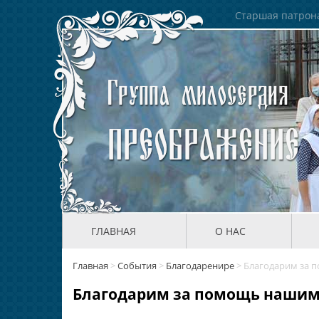
Старшая патрона
ГЛАВНАЯ
О НАС
Главная
>
События
>
Благодаренире
>
Благодарим за 
Благодарим за помощь нашим