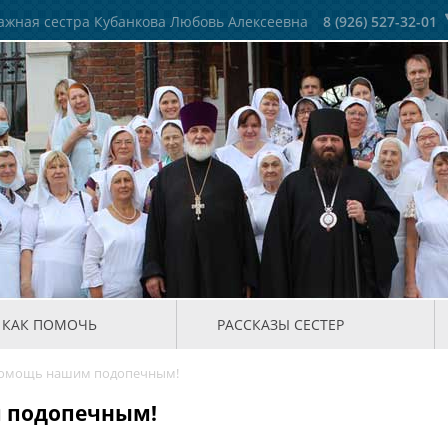
жная сестра Кубанкова Любовь Алексеевна
8 (926) 527-32-01
КАК ПОМОЧЬ
РАССКАЗЫ СЕСТЕР
помощь нашим подопечным!
 подопечным!