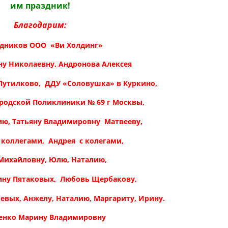
им праздник!
Благодарим:
дников ООО «Ви Холдинг»
ну Николаевну, Андронова Алексея
Путилково, ДДУ «Соловушка» в Куркино,
родской Поликлиники № 69 г Москвы,
ию, Татьяну Владимировну Матвееву,
коллегами, Андрея с колегами,
Михайловну, Юлю, Наталию,
ину Пятаковых, Любовь Щербакову,
евых, Анжелу, Наталию, Маргариту, Ирину.
енко Марину Владимировну