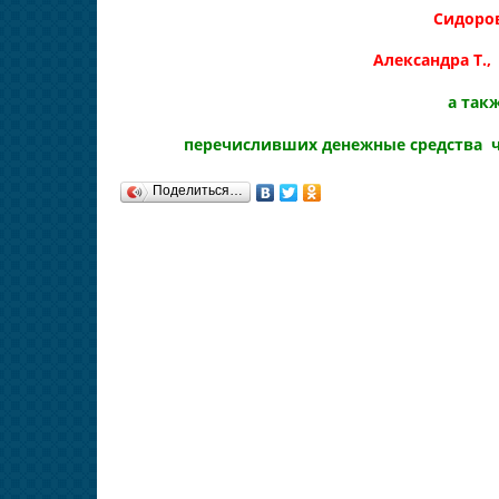
Сидоров
Александра Т.
а так
перечисливших денежные средства ч
Поделиться…