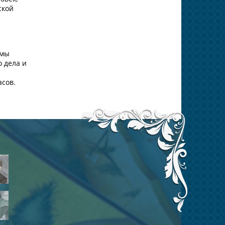
ской
 мы
 дела и
асов.