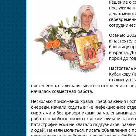
Решение о с
послужила п
делах милос
своевременн
сотрудничес
Осенью 2002
к настоятел
больницу пр
возраста. Д
порой до год
Настоятель 
Кубанкову Л
откликнуться
постепенно, стали завязываться отношения с п
началась совместная работа.
Несколько прихожанок храма Преображения Госпо
очереди, начали ходить в 1-е инфекционное от
сиротами и беспризорниками, за маленькими де
работы подобные визиты к детям случались всего
Катастрофически не хватало подгузников, различ
людей. Начали молиться, писать объявления с п
первопроходцев-добровольцев во главе с Любов