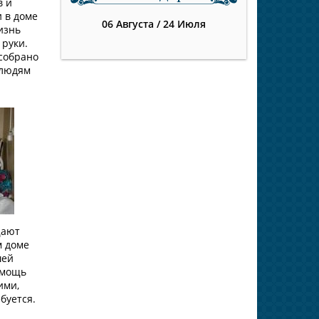
в и
 в доме
06 Августа
/
24 Июля
изнь
 руки.
 собрано
 людям
щают
м доме
шей
омощь
ими,
буется.