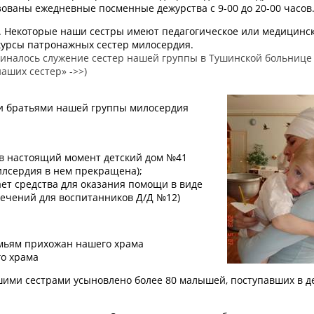
ованы ежедневные посменные дежурства с 9-00 до 20-00 часов
. Некоторые наши сестры имеют педагогическое или медицинс
курсы патронажных сестер милосердия.
чиналось служение сестер нашей группы в Тушинской больнице
аших сестер» ->>)
и братьями нашей группы милосердия
(в настоящий момент детский дом №41
лсердия в нем прекращена);
ет средства для оказания помощи в виде
лечений для воспитанников Д/Д №12)
ьям прихожан нашего храма
о храма
ими сестрами усыновлено более 80 малышей, поступавших в д