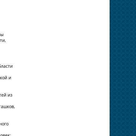
вы
ти,
бласти
кой и
тей из
ташков,
ного
овек;