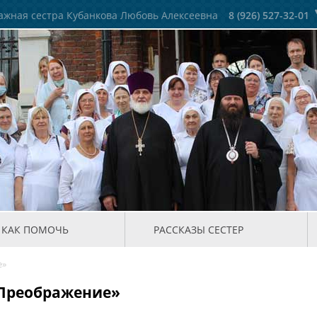
жная сестра Кубанкова Любовь Алексеевна
8 (926) 527-32-01
КАК ПОМОЧЬ
РАССКАЗЫ СЕСТЕР
е»
«Преображение»