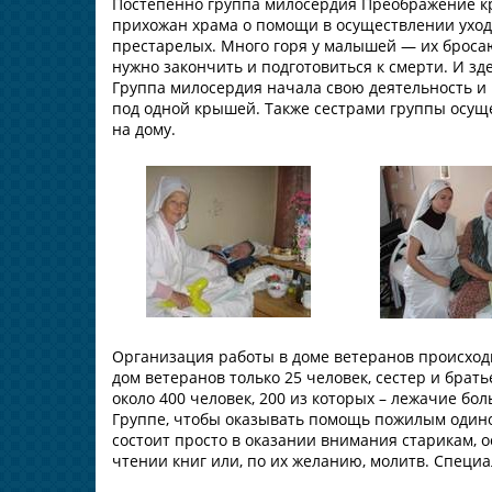
Постепенно группа милосердия Преображение кр
прихожан храма о помощи в осуществлении уход
престарелых. Много горя у малышей — их бросаю
нужно закончить и подготовиться к смерти. И з
Группа милосердия начала свою деятельность и в
под одной крышей. Также сестрами группы осу
на дому.
Организация работы в доме ветеранов происходи
дом ветеранов только 25 человек, сестер и бра
около 400 человек, 200 из которых – лежачие б
Группе, чтобы оказывать помощь пожилым одино
состоит просто в оказании внимания старикам, 
чтении книг или, по их желанию, молитв. Специ