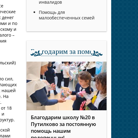
инвалидов
се
ические
Помощь для
 денег
малообеспеченных семей
ими и по
скому и
алого –
ния
Благодарим за помощь
льский)
о сил,
елающих
к нашей
. На
.
от 18
 и
Благодарим школу №20 в
руктур.
Путилково за постоянную
нской
помощь нашим
илами
подопечным!