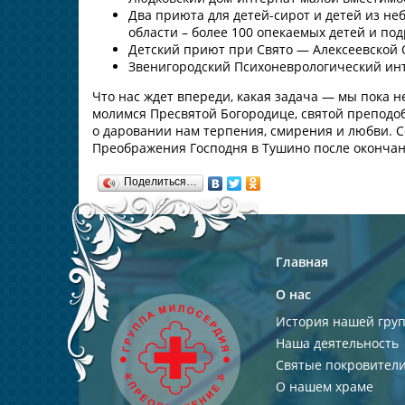
Два приюта для детей-сирот и детей из н
области – более 100 опекаемых детей и под
Детский приют при Свято — Алексеевской О
Звенигородский Психоневрологический инте
Что нас ждет впереди, какая задача — мы пока не
молимся Пресвятой Богородице, святой преподо
о даровании нам терпения, смирения и любви. 
Преображения Господня в Тушино после окончан
Поделиться…
Главная
О нас
История нашей гру
Наша деятельность
Святые покровител
О нашем храме