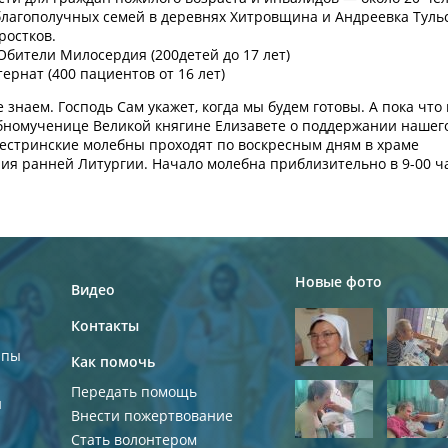
еблагополучных семей в деревнях Хитровщина и Андреевка Туль
ростков.
бители Милосердия (200детей до 17 лет)
рнат (400 пациентов от 16 лет)
 знаем. Господь Сам укажет, когда мы будем готовы. А пока что
бномученице Великой княгине Елизавете о поддержании нашего
Сестринские молебны проходят по воскресным дням в храме
ия ранней Литургии. Начало молебна приблизительно в 9-00 ч
Новые фото
Видео
Контакты
ппы
Как помочь
Передать помощь
и
Внести пожертвование
Стать волонтером