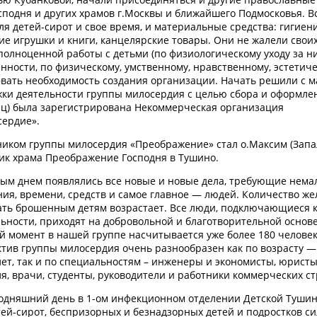
одня и других храмов г.Москвы и ближайшего Подмосковья. В
ля детей-сирот и свое время, и материальные средства: гигиен
е игрушки и книги, канцелярские товары. Они не жалели своих
 полноценной работы с детьми (по физиологическому уходу за н
ности, по физическому, умственному, нравственному, эстетиче
евать необходимость создания организации. Начать решили с м
ржки деятельности группы милосердия с целью сбора и оформле
ц) была зарегистрирована Некоммерческая организация
ердие».
ником группы милосердия «Преображение» стал о.Максим (Запа
рик храма Преображение Господня в Тушино.
дым днем появлялись все новые и новые дела, требующие немал
ния, времени, средств и самое главное — людей. Количество ж
ать брошенным детям возрастает. Все люди, подключающиеся 
ьности, приходят на добровольной и благотворительной основе
й момент в нашей группе насчитывается уже более 180 человек
тив группы милосердия очень разнообразен как по возрасту — 
лет, так и по специальностям – инженеры и экономисты, юристы
я, врачи, студенты, руководители и работники коммерческих ст
годняшний день в 1-ом инфекционном отделении Детской Туши
ей-сирот, беспризорных и безнадзорных детей и подростков с