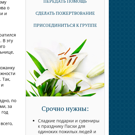
ПЕРЕДАТЬ ПОМОЩЬ
ому
ва о
СДЕЛАТЬ ПОЖЕРТВОВАНИЕ
ти и
ПРИСОЕДИНИТЬСЯ К ГРУППЕ
ратился
 В эту
ого
льнице,
хожанку
ожности
 Так,
 и
здно, по
ми, за
Срочно нужны:
 год
Сладкие подарки и сувениры
всего,
к празднику Пасхи для
одиноких пожилых людей и