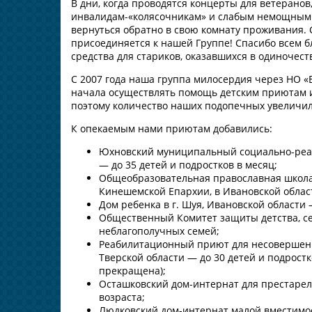
В дни, когда проводятся концерты для ветеранов
инвалидам-«колясочникам» и слабым немощным п
вернуться обратно в свою комнату проживания. 
присоединяется к нашей Группе! Спасибо всем
средства для стариков, оказавшихся в одиночест
С 2007 года наша группа милосердия через НО 
начала осуществлять помощь детским приютам и
поэтому количество наших подопечных увеличил
К опекаемым нами приютам добавились:
Юхновский муниципальный социально-реаб
— до 35 детей и подростков в месяц;
Общеобразовательная православная школа
Кинешемской Епархии, в Ивановской облас
Дом ребенка в г. Шуя, Ивановской области 
Общественный Комитет защиты детства, сем
неблагополучных семей;
Реабилитационный приют для несовершенно
Тверской области — до 30 детей и подрост
прекращена);
Осташковский дом-интернат для престарелы
возраста;
Людковский дом-интернат малой вместимос