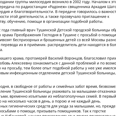
оздании группы милосердия возникло в 2002 году. Началом к эт
ередача по радиостанции «Радонеж» священника Аркадия Шато
ердия и благотворительности. В передаче говорилось о важнос
ости этой деятельности, а также прозвучало приглашение к
тву, обучению, помощи в организации подобной работы.
 года главный врач Тушинской Детской городской больницы об
ю храма Преображения Господня в Тушине с просьбой о помощи.
ивозят беспризорных и брошенных детей со всей Москвы разн
о перевода их в приёмник- распределитель дети находятся в бо
а.
нашего храма, протоиерей Василий Воронцов, благословил при
юбовь Алексеевну ознакомиться с данной проблемой и по возм
 на просьбу, тем более опыт подобной работы у нее уже имелся.
ервым инфекционным отделением детской Тушинской больницы,
дня, в свободное от работы и семейных забот время, безвозме
деление Тушинской больницы ухаживать за малышами-отказника
тьми, временно изъятыми из неблагополучных семей. В первый
 на несколько часов в день, а порою и не каждый день.
ных гигиенических средств для ухода за малышами, но, прежде 
росьбами о помощи, призывать помощников. Так к горстке
ью Кубанковой, начали присоединяться и другие православные