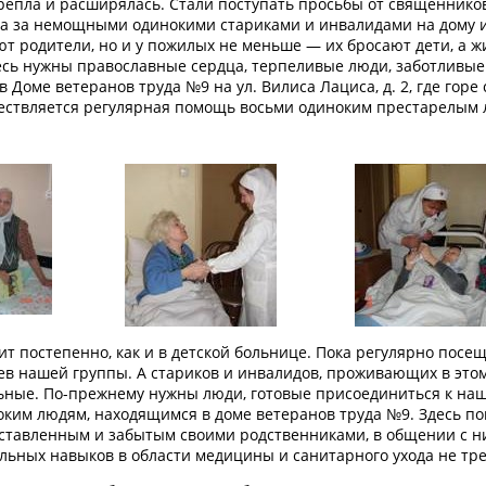
епла и расширялась. Стали поступать просьбы от священнико
а за немощными одинокими стариками и инвалидами на дому и
т родители, но и у пожилых не меньше — их бросают дети, а ж
десь нужны православные сердца, терпеливые люди, заботливые
 Доме ветеранов труда №9 на ул. Вилиса Лациса, д. 2, где горе
ществляется регулярная помощь восьми одиноким престарелым
т постепенно, как и в детской больнице. Пока регулярно посе
тьев нашей группы. А стариков и инвалидов, проживающих в это
ольные. По-прежнему нужны люди, готовые присоединиться к на
ким людям, находящимся в доме ветеранов труда №9. Здесь п
оставленным и забытым своими родственниками, в общении с н
альных навыков в области медицины и санитарного ухода не тре