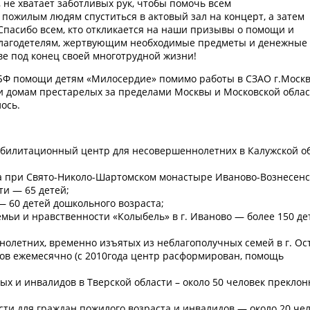
, не хватает заботливых рук, чтобы помочь всем
ожилым людям спуститься в актовый зал на концерт, а затем
Спасибо всем, кто откликается на наши призывы о помощи и
 благодетелям, жертвующим необходимые предметы и денежные
ве под конец своей многотрудной жизни!
«БФ помощи детям «Милосердие» помимо работы в СЗАО г.Моск
 домам престарелых за пределами Москвы и Московской облас
ось.
илитационный центр для несовершеннолетних в Калужской о
 при Свято-Николо-Шартомском монастыре Иваново-Вознесенс
ти — 65 детей;
— 60 детей дошкольного возраста;
ьи и нравственности «Колыбель» в г. Иваново — более 150 де
летних, временно изъятых из неблагополучных семей в г. Ос
ков ежемесячно (с 2010года центр расформирован, помощь
х и инвалидов в Тверской области – около 50 человек преклон
ти для граждан пожилого возраста и инвалидов — около 20 чел