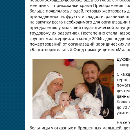
женщины – прихожанки храма Преображения Госп
больше появлялось людей, готовых жертвовать д
принадлежности, фрукты и сладости, развивающи
на закупку всего необходимого для организации
преодолению у малышей педагогической запущен
трудовому их развитию). Постепенно стала назр
группы милосердия, а в конце 2004г. для подде
пожертвований от организаций (юридических ли
«Благотворительный Фонд помощи детям «Милос
Духов
– кли
С каж
терпе
помог
деятел
данны
Коллек
до 70 
учител
На се
больницы у отказных и брошенных малышей, дет