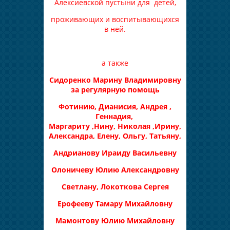
Алексиевской пустыни для детей,
проживающих и воспитывающихся
в ней.
а также
Сидоренко Марину Владимировну
за регулярную помощь
Фотинию, Дианисия, Андрея ,
Геннадия,
Маргариту ,Нину, Николая ,Ирину,
Александра, Елену, Ольгу, Татьяну,
Андрианову Ираиду Васильевну
Олоничеву Юлию Александровну
Светлану,
Локоткова Сергея
Ерофееву Тамару Михайловну
Мамонтову Юлию Михайловну