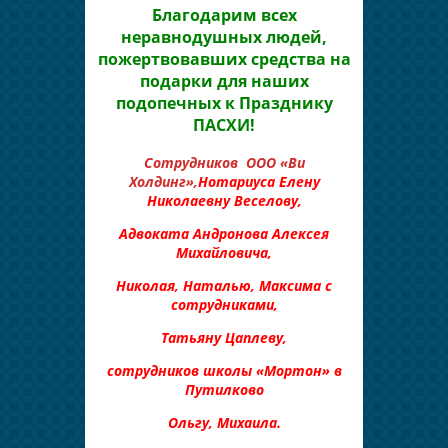
Благодарим всех
неравнодушных людей,
пожертвовавших средства на
подарки для наших
подопечных к Празднику
ПАСХИ!
Сотрудников ООО «Ви
Холдинг»,
Нотариуса Елену
Николаевну Веселову,
Адвоката Андронова Алексея
Михайловича,
Николая, Наталью, Максима с
сотрудниками,
Татьяну Цаплеву,
сотрудников школы «Мортон» в
Путилково
Ольгу, Михаила.