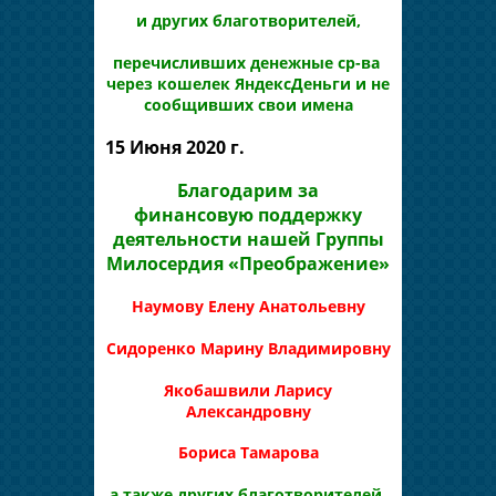
и других благотворителей,
перечисливших денежные ср-ва
через кошелек ЯндексДеньги и не
сообщивших свои имена
15 Июня 2020 г.
Благодарим за
финансовую поддержку
деятельности нашей Группы
Милосердия «Преображение»
Наумову Елену Анатольевну
Сидоренко
Марину Владимировну
Якобашвили Ларису
Александровну
Бориса Тамарова
а также других благотворителей,