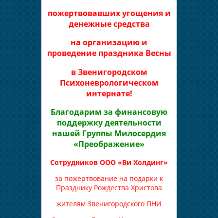
пожертвовавших угощения и
денежные средства
на организацию и
проведение праздника Весны
в Звенигородском
Психоневрологическом
интернате!
Благодарим за финансовую
поддержку деятельности
нашей Группы Милосердия
«Преображение»
Cотрудников ООО «Ви Холдинг»
за пожертвование на подарки к
Празднику Рождества Христова
жителям Звенигородского ПНИ