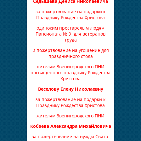
Седышева Дениса Николаевича
за пожертвование на подарки к
Празднику Рождества Христова
одиноким престарелым людям
Пансионата № 9 для ветеранов
труда
и пожертвование на угощение для
праздничного стола
жителям Звенигородского ПНИ
посвященного празднику Рождества
Христова
Веселову Елену Николаевну
за пожертвование на подарки к
Празднику Рождества Христова
жителям Звенигородского ПНИ
Кобзева Александра Михайловича
за пожертвование на нужды Свято-