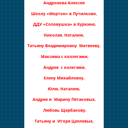
Андронова Алексея
Школу «Мортон» в Путилково,
ДДУ «Соловушка» в Куркино,
Николая, Наталию,
Татьяну Владимировну Матвееву,
Максима с коллегами,
Андрея с колегами,
Елену Михайловну,
Юлю, Наталию,
Андрея и Марину Пятаковых,
Любовь Щербакову,
Татьяну и Игоря Цаплевых,