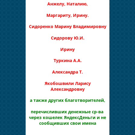
Анжелу, Наталию,
Маргариту, Ирину.
Сидоренко Марину Владимировну
Сидорову Ю.И.
Ирину
Туркина А.А.
Александра Т.
Якобошвили Ларису
Александровну
а также других благотворителей,
перечисливших денежные ср-ва
через кошелек ЯндексДеньги и не
сообщивших свои имена
__________________________________________________________