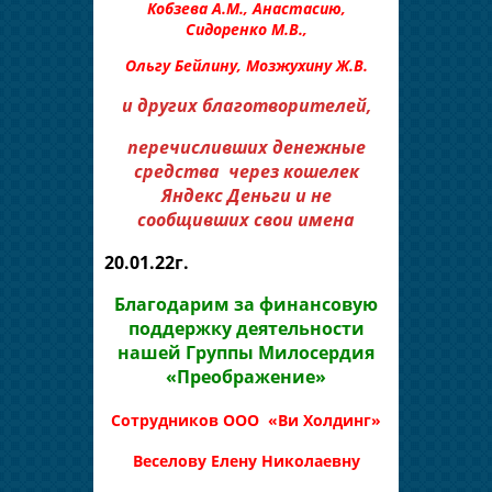
Кобзева А.М., Анастасию,
Сидоренко М.В.,
Ольгу Бейлину, Мозжухину Ж.В.
и других благотворителей,
перечисливших денежные
средства через кошелек
Яндекс Деньги и не
сообщивших свои имена
20.01.22г.
Благодарим за финансовую
поддержку деятельности
нашей Группы Милосердия
«Преображение»
Сотрудников ООО «Ви Холдинг»
Веселову Елену Николаевну