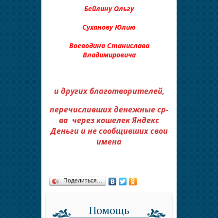
Бейлину Ольгу
Суханову Юлию
Воеводина Станислава
Владимировича
и других благотворителей,
перечисливших денежные ср-
ва через кошелек Яндекс
Деньги и не сообщивших свои
имена
Поделиться…
Помощь