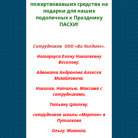
пожертвовавших средства на
подарки для наших
подопечных к Празднику
ПАСХИ!
Сотрудников ООО «Ви Холдинг»,
Нотариуса Елену Николаевну
Веселову,
Адвоката Андронова Алексея
Михайловича,
Николая, Наталью, Максима с
сотрудниками,
Татьяну Цаплеву,
сотрудников школы «Мортон» в
Путилково
Ольгу, Михаила.