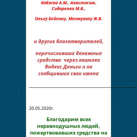
Кобзева А.М., Анастасию,
Сидоренко М.В.,
Ольгу Бейлину, Мозжухину Ж.В.
и других благотворителей,
перечисливших денежные
средства через кошелек
Яндекс Деньги и не
сообщивших свои имена
__________________________________________________
20.05.2020г.
Благодарим всех
неравнодушных людей,
пожертвовавших средства на