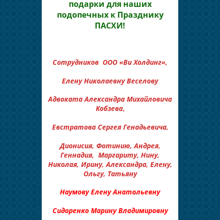
подарки для наших
подопечных к Празднику
ПАСХИ!
Сотрудников ООО «Ви Холдинг»,
Елену Николаевну Веселову
Адвоката Александра Михайловича
Кобзева
,
Евстратова Сергея Генадьевича,
Дионисия,
Фотинию, Андрея,
Геннадия, Маргариту, Нину,
Николая, Ирину, Александра, Елену,
Ольгу, Татьяну
Наумову Елену Анатольевну
Сидоренко Марину Владимировну