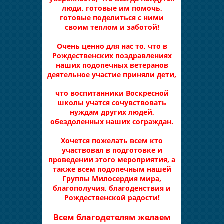
люди, готовые им помочь,
готовые поделиться с ними
своим теплом и заботой!
Очень ценно для нас то, что в
Рождественских поздравлениях
наших подопечных ветеранов
деятельное участие приняли дети,
что воспитанники Воскресной
школы учатся сочувствовать
нуждам других людей,
обездоленных наших сограждан.
Хочется пожелать всем кто
участвовал в подготовке и
проведении этого мероприятия, а
также всем подопечным нашей
Группы Милосердия мира,
благополучия, благоденствия и
Рождественской радости!
Всем благодетелям желаем