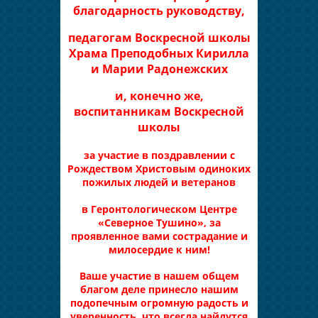
благодарность руководству,
педагогам Воскресной школы
Храма Преподобных Кирилла
и Марии Радонежских
и, конечно же,
воспитанникам Воскресной
школы
за участие в поздравлении с
Рождеством Христовым одиноких
пожилых людей и ветеранов
в Геронтологическом Центре
«Северное Тушино», за
проявленное вами сострадание и
милосердие к ним!
Ваше участие в нашем общем
благом деле принесло нашим
подопечным огромную радость и
уверенность, что всегда найдутся