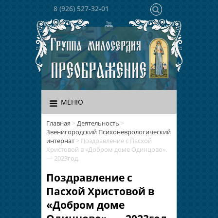
8 (926) 527-32-01
МЕНЮ
Главная
>
Деятельность
>
Звенигородский Психоневрологический
интернат
>
Поздравление с Пасхой
Христовой в «Добром доме Одинцово».
— 2023год.
Поздравление с
Пасхой Христовой в
«Добром доме