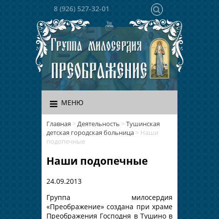
8 (926) 527-32-01
МЕНЮ
Главная
>
Деятельность
>
Тушинская
детская городская больница
>
Наши
подопечные
Наши подопечные
24.09.2013
Группа милосердия
«Преображение» создана при храме
Преображения Господня в Тушино в