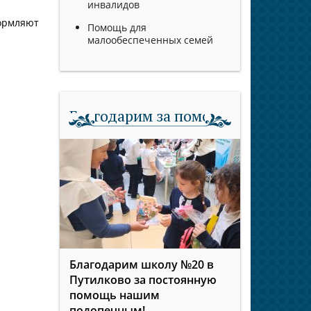
инвалидов
формляют
Помощь для
малообеспеченных семей
Благодарим за помощь
Благодарим школу №20 в
Путилково за постоянную
помощь нашим
подопечным!