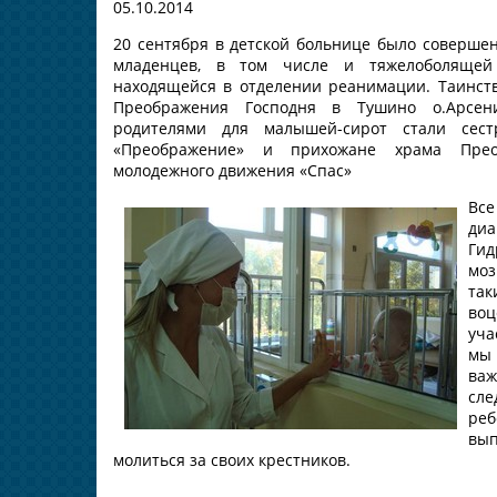
05.10.2014
20 сентября в детской больнице было соверше
младенцев, в том числе и тяжелоболящей 
находящейся в отделении реанимации. Таинст
Преображения Господня в Тушино о.Арсени
родителями для малышей-сирот стали сес
«Преображение» и прихожане храма Прео
молодежного движения «Спас»
Вс
д
Ги
мо
та
воц
уча
мы 
важ
сле
реб
вып
молиться за своих крестников.