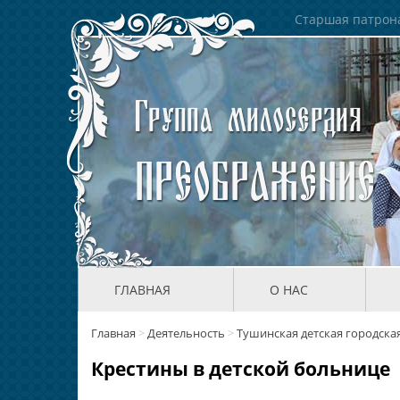
Старшая патрона
ГЛАВНАЯ
О НАС
Главная
>
Деятельность
>
Тушинская детская городска
Крестины в детской больнице