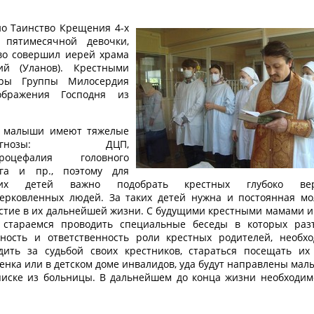
но Таинство Крещения 4-х
пятимесячной девочки,
во совершил иерей храма
й (Уланов). Крестными
тры Группы Милосердия
бражения Господня из
е малыши имеют тяжелые
иагнозы: ДЦП,
дроцефалия головного
зга и пр., поэтому для
ких детей важно подобрать крестных глубоко вер
ерковленных людей. За таких детей нужна и постоянная мо
стие в их дальнейшей жизни. С будущими крестными мамами 
стараемся проводить специальные беседы в которых раз
ность и ответственность роли крестных родителей, необхо
дить за судьбой своих крестников, стараться посещать их
енка или в детском доме инвалидов, уда будут направлены ма
иске из больницы. В дальнейшем до конца жизни необходимо