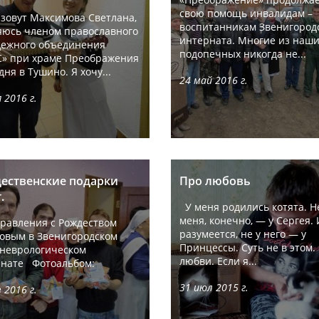
свою помощь инвалидам –
зовут Максимова Светлана,
воспитанникам Звенигород
яюсь членом православного
интерната. Многие из наш
дежного объединения
подопечных никогда не...
» при храме Преображения
дня в Тушино. Я хочу...
24 май 2016 г.
 2016 г.
ественские подарки
Про любовь
.
У меня родились котята. Н
меня, конечно, — у Сергея. 
авления с Рождеством
разумеется, не у него — у
овым в Звенигородском
Принцессы. Суть не в этом.
неврологическом
любви. Если я...
рнате Фотоальбом:
31 июл 2015 г.
 2016 г.