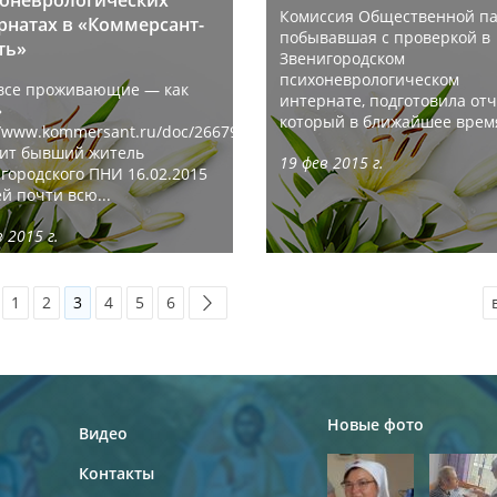
оневрологических
Комиссия Общественной па
рнатах в «Коммерсант-
побывавшая с проверкой в
ть»
Звенигородском
психоневрологическом
все проживающие — как
интернате, подготовила отч
»
который в ближайшее время
//www.kommersant.ru/doc/2667919
ит бывший житель
19 фев 2015 г.
городского ПНИ 16.02.2015
й почти всю...
 2015 г.
1
2
3
4
5
6
Новые фото
Видео
Контакты