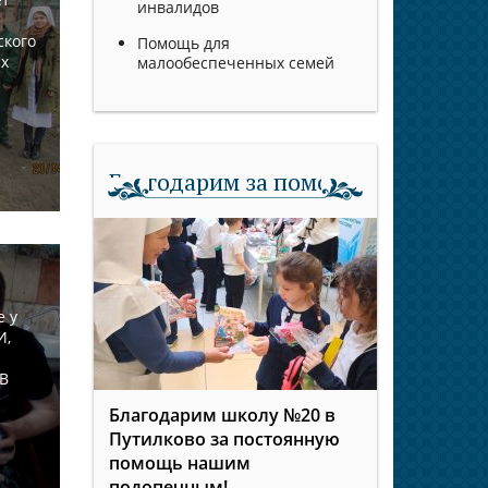
инвалидов
ского
Помощь для
их
малообеспеченных семей
Благодарим за помощь
е у
И,
 В
Благодарим школу №20 в
Путилково за постоянную
помощь нашим
подопечным!