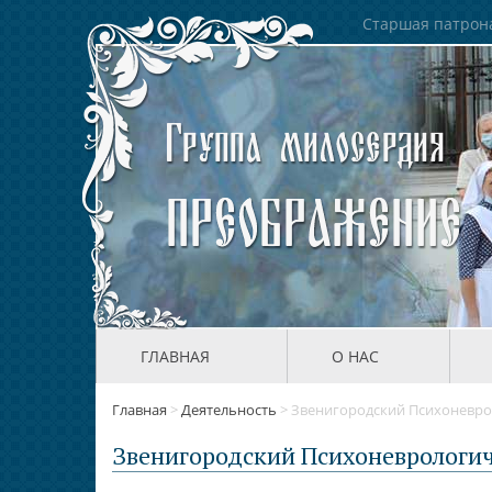
Старшая патрона
ГЛАВНАЯ
О НАС
Главная
>
Деятельность
>
Звенигородский Психоневро
Звенигородский Психоневрологи