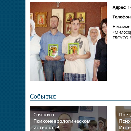
Адрес
: 
Телефон
Некомме
«Милосер
ГБСУСО 
События
Святки в
Поез
Психоневрологическом
Псих
интернате!
Инте