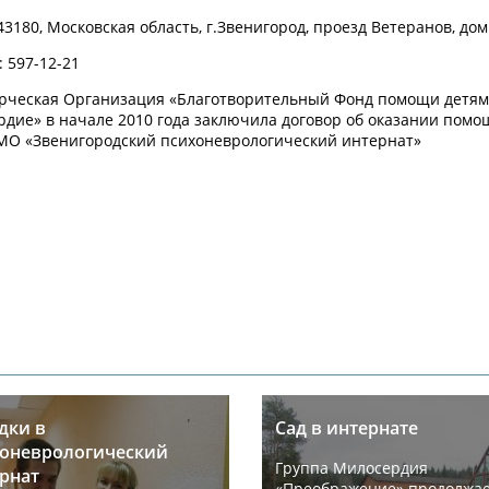
143180, Московская область, г.Звенигород, проезд Ветеранов, дом
: 597-12-21
рческая Организация «Благотворительный Фонд помощи детям
дие» в начале 2010 года заключила договор об оказании помо
МО «Звенигородский психоневрологический интернат»
дки в
Сад в интернате
оневрологический
Группа Милосердия
рнат
«Преображение» продолжа