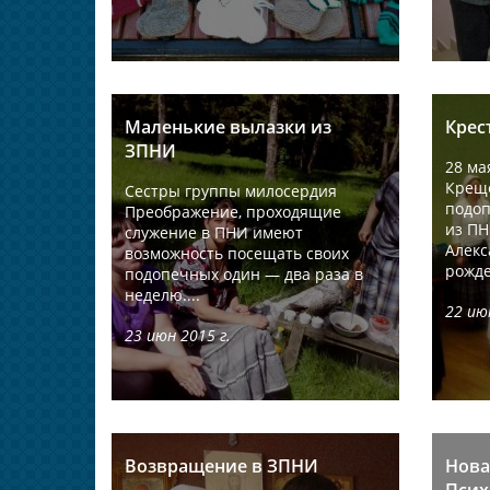
Маленькие вылазки из
Крес
ЗПНИ
28 ма
Крещ
Сестры группы милосердия
подо
Преображение, проходящие
из ПН
служение в ПНИ имеют
Алекс
возможность посещать своих
рожде
подопечных один — два раза в
неделю....
22 ию
23 июн 2015 г.
Возвращение в ЗПНИ
Нова