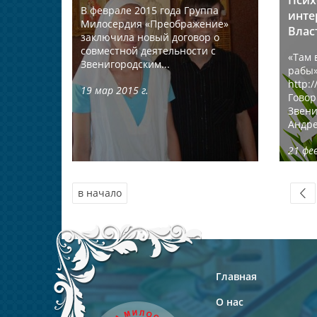
Псих
В феврале 2015 года Группа
инте
Милосердия «Преображение»
Влас
заключила новый договор о
совместной деятельности с
«Там 
Звенигородским...
рабы
http:
19 мар 2015 г.
Говор
Звени
Андре
21 фев
в начало
Главная
О нас