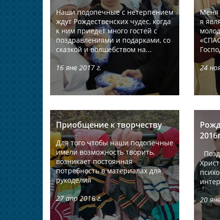
Наши подопечные с нетерпением
Меня 
ждут Рождественских чудес, когда
я явл
к ним приедет много гостей с
моло
поздравлениями и подарками, со
«СПАС
сказкой и волшебством на...
Госпо
16 янв 2017 г.
24 ноя
Приобщение к творчеству
Рожд
2016г
Для того чтобы наши подопечные
имели возможность творить,
Поздр
возникает постоянная
Христ
потребность в материалах для
психо
рукоделия
инте
27 апр 2016 г.
20 янв