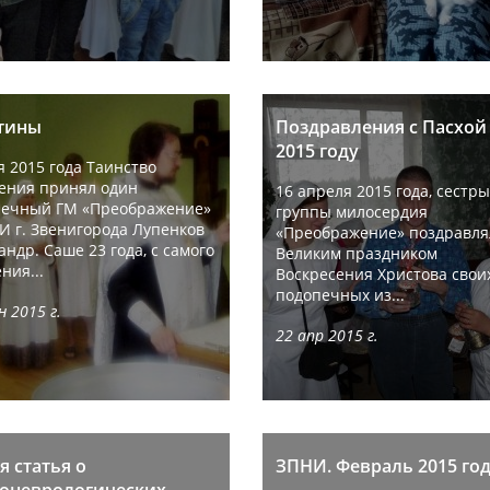
тины
Поздравления с Пасхой
2015 году
я 2015 года Таинство
ения принял один
16 апреля 2015 года, сестры
печный ГМ «Преображение»
группы милосердия
И г. Звенигорода Лупенков
«Преображение» поздравля
андр. Саше 23 года, с самого
Великим праздником
ния...
Воскресения Христова свои
подопечных из...
н 2015 г.
22 апр 2015 г.
я статья о
ЗПНИ. Февраль 2015 го