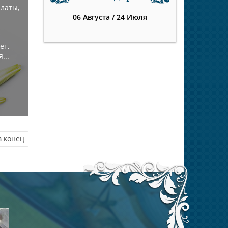
латы,
06 Августа
/
24 Июля
ет,
...
в конец