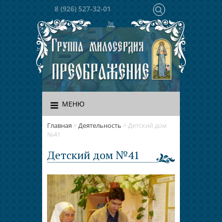
8 (926) 527-32-01
МЕНЮ
Главная
>
Деятельность
>
Детский дом
№41
Детский дом №41